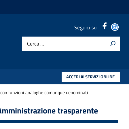
Facebook
Ins
Seguici su
header
hea
Cerca …
ACCEDI AI SERVIZI ONLINE
tri con funzioni analoghe comunque denominati
Amministrazione trasparente