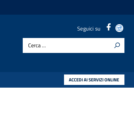
Facebook
Ins
Seguici su
header
hea
Cerca …
ACCEDI AI SERVIZI ONLINE