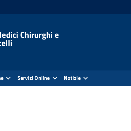
edici Chirurghi e
elli
ne
Servizi Online
Notizie