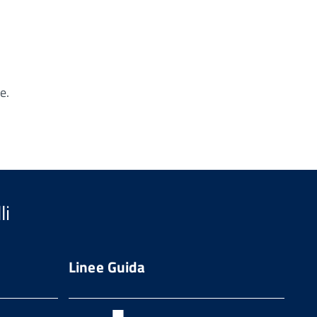
e.
li
Linee Guida