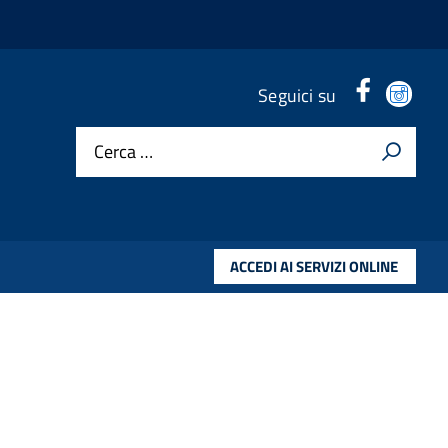
Facebook
Ins
Seguici su
header
hea
Cerca …
ACCEDI AI SERVIZI ONLINE