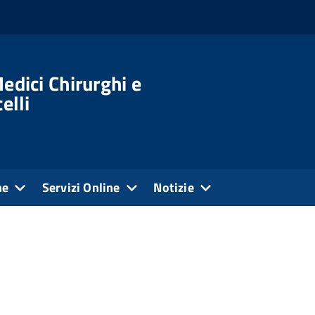
edici Chirurghi e
elli
ne
Servizi Online
Notizie